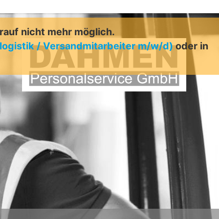
arauf nicht mehr möglich.
logistik / Versandmitarbeiter m/w/d)
oder in