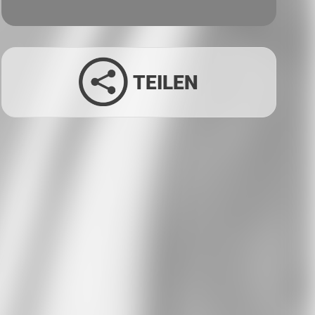
TEILEN
Facebook
Twitter
LinkedIn
Xing
Whatsapp
E-Mail