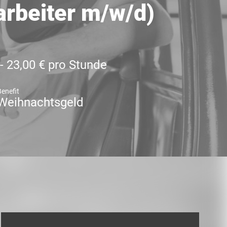
arbeiter m/w/d)
 - 23,00 € pro Stunde
Benefit
Weihnachtsgeld