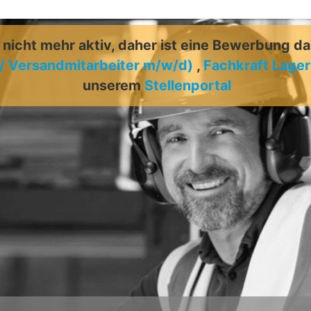
t nicht mehr aktiv, daher ist eine Bewerbung d
 / Versandmitarbeiter m/w/d)
,
Fachkraft Lager
unserem
Stellenportal