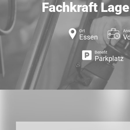
Fachkraft Lage
Ort
Ans
Essen
Vo
Benefit
Parkplatz