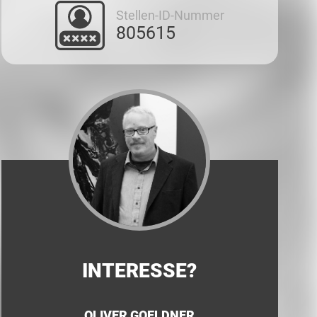
Stellen-ID-Nummer
805615
INTERESSE?
OLIVER GOELDNER