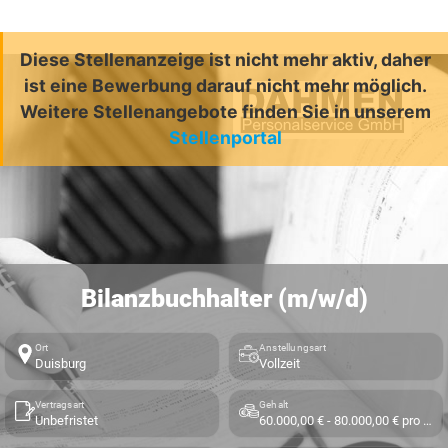
Diese Stellenanzeige ist nicht mehr aktiv, daher
ist eine Bewerbung darauf nicht mehr möglich.
Weitere Stellenangebote finden Sie in unserem
Stellenportal
Bilanzbuchhalter (m/w/d)
Ort
Anstellungsart
Duisburg
Vollzeit
Vertragsart
Gehalt
Unbefristet
60.000,00 € - 80.000,00 € pro Jahr