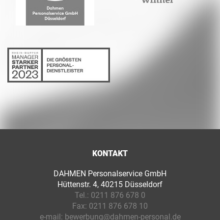
KONTAKT
DAHMEN Personalservice GmbH
Hüttenstr. 4, 40215 Düsseldorf
Tel.:
0211 876 678 0
Fax:
0211 876 678 10
e-mail:
bewerbung@dahmen-personal.de