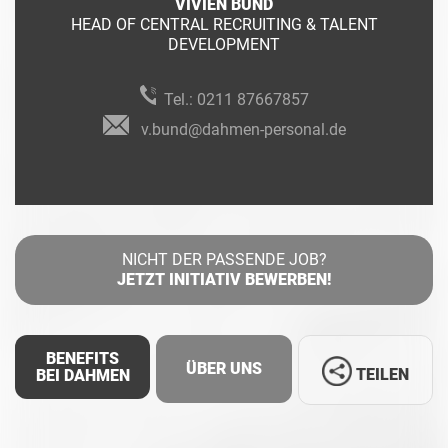
VIVIEN BUND
HEAD OF CENTRAL RECRUITING & TALENT
DEVELOPMENT
Tel.:
0211 87667857
v.bund@dahmen-personal.de
NICHT DER PASSENDE JOB?
JETZT INITIATIV BEWERBEN!
BENEFITS
ÜBER UNS
TEILEN
BEI DAHMEN
Facebook