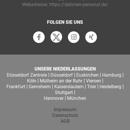
Webadresse:
https://dahmen-personal.de/
FOLGEN SIE UNS
UNSERE NIEDERLASSUNGEN
|
|
|
|
Düsseldorf Zentrale
Düsseldorf
Euskirchen
Hamburg
|
|
|
Köln
Mülheim an der Ruhr
Viersen
|
|
|
|
|
Frankfurt
Gernsheim
Kaiserslautern
Trier
Heidelberg
|
Stuttgart
|
Hannover
München
Impressum
Datenschutz
AGB