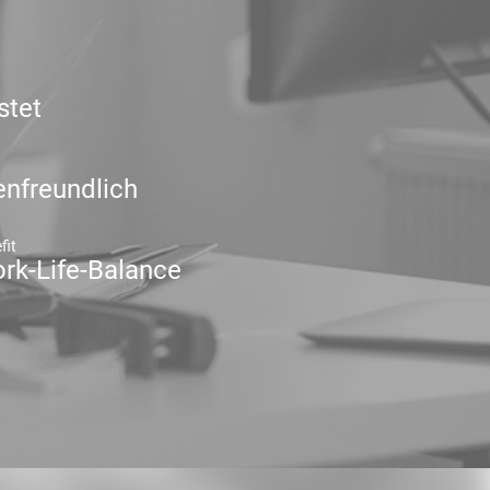
stet
enfreundlich
fit
rk-Life-Balance