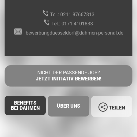
Tel.:
0211 87667813
Tel.:
0171 4101833
bewerbungduesseldorf@dahmen-personal.de
NICHT DER PASSENDE JOB?
JETZT INITIATIV BEWERBEN!
BENEFITS
ÜBER UNS
TEILEN
BEI DAHMEN
Facebook