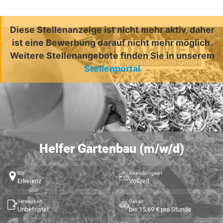
Diese Stellenanzeige ist nicht mehr aktiv, daher
ist eine Bewerbung darauf nicht mehr möglich.
Weitere Stellenangebote finden Sie in unserem
Stellenportal
Helfer Gartenbau (m/w/d)
Ort
Anstellungsart
Erkelenz
Vollzeit
Vertragsart
Gehalt
Unbefristet
bis 15,69 € pro Stunde