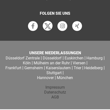
FOLGEN SIE UNS
UNSERE NIEDERLASSUNGEN
|
|
|
|
Düsseldorf Zentrale
Düsseldorf
Euskirchen
Hamburg
|
|
|
Köln
Mülheim an der Ruhr
Viersen
|
|
|
|
|
Frankfurt
Gernsheim
Kaiserslautern
Trier
Heidelberg
|
Stuttgart
|
Hannover
München
Impressum
Datenschutz
AGB