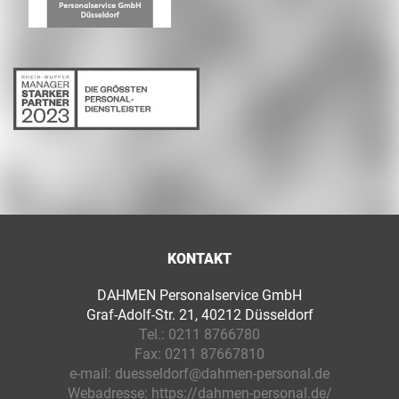
KONTAKT
DAHMEN Personalservice GmbH
Graf-Adolf-Str. 21, 40212 Düsseldorf
Tel.:
0211 8766780
Fax:
0211 87667810
e-mail:
duesseldorf@dahmen-personal.de
Webadresse:
https://dahmen-personal.de/