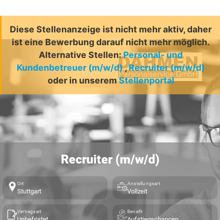
Diese Stellenanzeige ist nicht mehr aktiv, daher
ist eine Bewerbung darauf nicht mehr möglich.
Alternative Stellen:
Personal- und
Kundenbetreuer (m/w/d)
,
Recruiter (m/w/d)
oder in unserem
Stellenportal
Recruiter (m/w/d)
Ort
Anstellungsart
Stuttgart
Vollzeit
Vertragsart
Benefit
Unbefristet
Aufstiegschancen