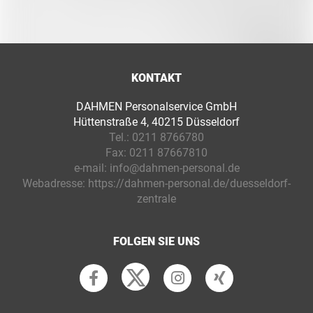
KONTAKT
DAHMEN Personalservice GmbH
Hüttenstraße 4, 40215 Düsseldorf
Tel.:
0211 8766780
Fax:
0211 87667810
e-mail:
info@dahmen-personal.de
Webadresse:
https://dahmen-personal.de/duesseldorf-
zentrale
FOLGEN SIE UNS