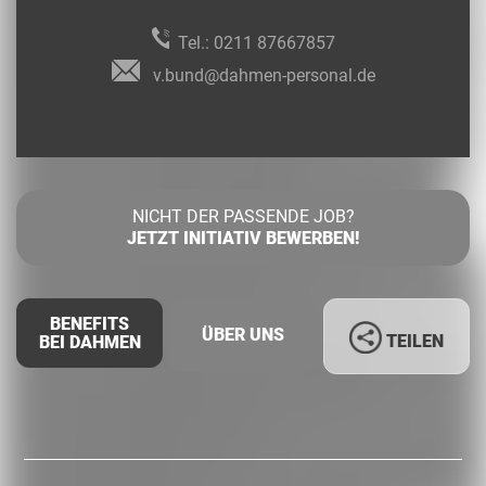
Tel.:
0211 87667857
v.bund@dahmen-personal.de
NICHT DER PASSENDE JOB?
JETZT INITIATIV BEWERBEN!
BENEFITS
ÜBER UNS
TEILEN
BEI DAHMEN
Facebook
LinkedIn