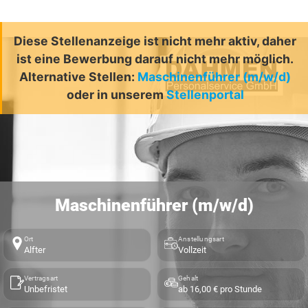
Diese Stellenanzeige ist nicht mehr aktiv, daher
ist eine Bewerbung darauf nicht mehr möglich.
Alternative Stellen:
Maschinenführer (m/w/d)
oder in unserem
Stellenportal
Maschinenführer (m/w/d)
Ort
Anstellungsart
Alfter
Vollzeit
Vertragsart
Gehalt
Unbefristet
ab 16,00 € pro Stunde