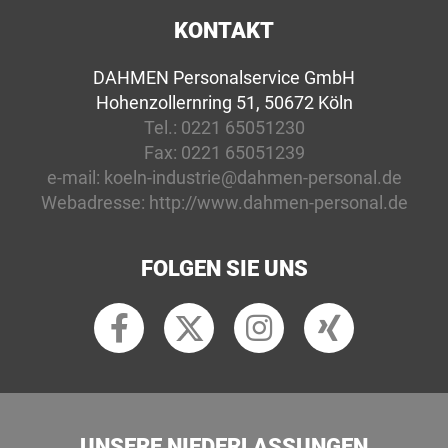
KONTAKT
DAHMEN Personalservice GmbH
Hohenzollernring 51, 50672 Köln
Tel.:
0221 65051230
Fax:
0221 65051239
e-mail:
koeln-industrie@dahmen-personal.de
Webadresse:
http://www.dahmen-personal.de
FOLGEN SIE UNS
UNSERE NIEDERLASSUNGEN