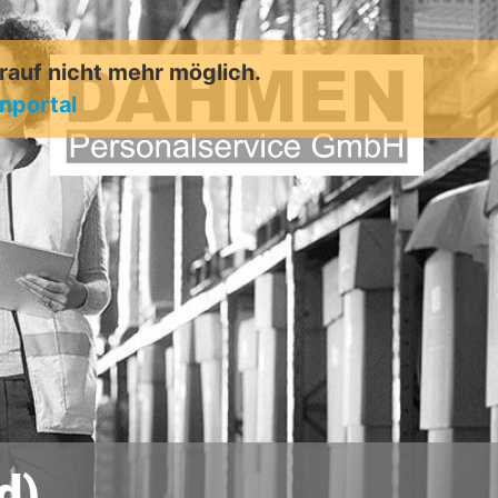
arauf nicht mehr möglich.
enportal
d)