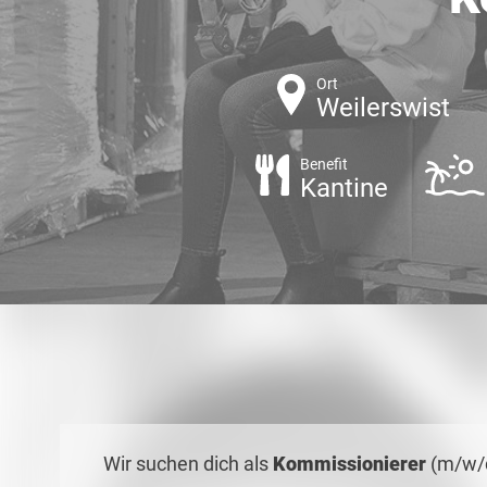
Ort
Weilerswist
Benefit
Kantine
Wir suchen dich als
Kommissionierer
(m/w/d