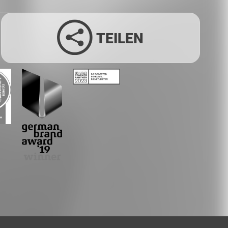
TEILEN
Facebook
Twitter
LinkedIn
Xing
Whatsapp
E-Mail