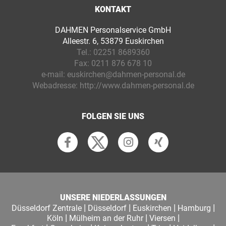
KONTAKT
DAHMEN Personalservice GmbH
Alleestr. 6, 53879 Euskirchen
Tel.:
02251 8689360
Fax:
0211 876 678 10
e-mail:
euskirchen@dahmen-personal.de
Webadresse:
http://www.dahmen-personal.de
FOLGEN SIE UNS
UNSERE NIEDERLASSUNGEN
|
|
|
|
Düsseldorf Zentrale
Düsseldorf
Euskirchen
Hamburg
|
|
|
Köln
Mülheim an der Ruhr
Viersen