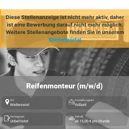
Diese Stellenanzeige ist nicht mehr aktiv, daher
ist eine Bewerbung darauf nicht mehr möglich.
Weitere Stellenangebote finden Sie in unserem
Stellenportal
Reifenmonteur (m/w/d)
Ort
Anstellungsart
Weilerswist
Vollzeit
Vertragsart
Gehalt
Unbefristet
ab 15,00 € pro Stunde