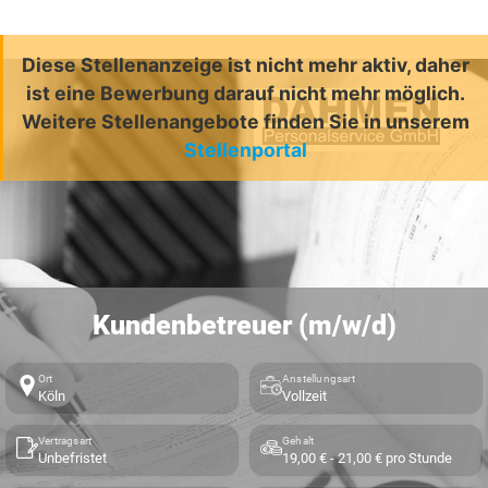
Diese Stellenanzeige ist nicht mehr aktiv, daher
ist eine Bewerbung darauf nicht mehr möglich.
Weitere Stellenangebote finden Sie in unserem
Stellenportal
Kundenbetreuer (m/w/d)
Ort
Anstellungsart
Köln
Vollzeit
Vertragsart
Gehalt
Unbefristet
19,00 € - 21,00 € pro Stunde