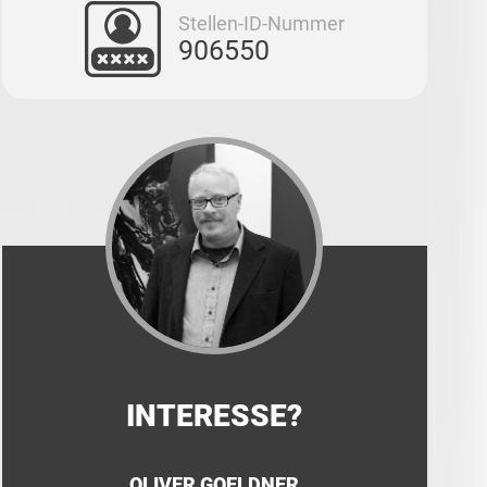
Stellen-ID-Nummer
906550
INTERESSE?
OLIVER GOELDNER