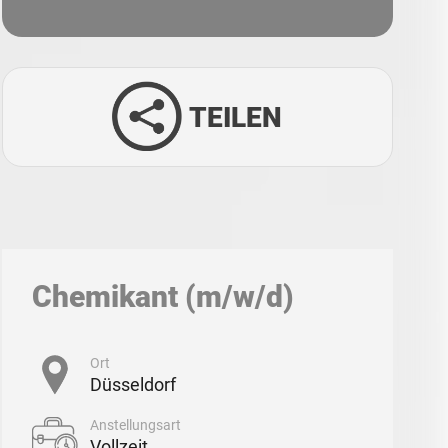
TEILEN
Facebook
Twitter
LinkedIn
Xing
Chemikant (m/w/d)
Whatsapp
E-Mail
Ort
Düsseldorf
Anstellungsart
Vollzeit