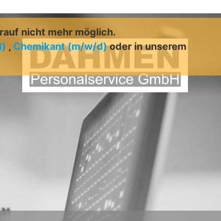
arauf nicht mehr möglich.
d)
,
Chemikant (m/w/d)
oder in unserem