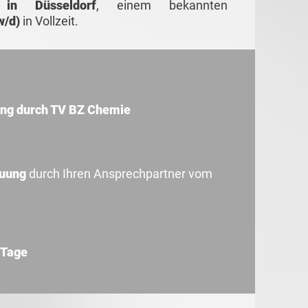
n
in Düsseldorf
, einem bekannten
w/d)
in Vollzeit.
ung durch TV BZ Chemie
euung
durch Ihren Ansprechpartner vom
 Tage