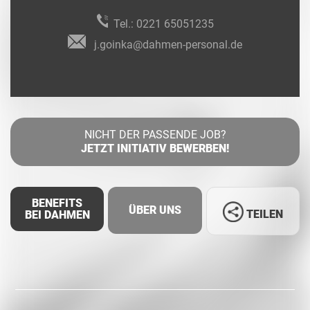
Tel.:
0221 65051235
j.goinka@dahmen-personal.de
NICHT DER PASSENDE JOB?
JETZT INITIATIV BEWERBEN!
BENEFITS
ÜBER UNS
TEILEN
BEI DAHMEN
Facebook
LinkedIn