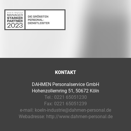
KONTAKT
DAHMEN Personalservice GmbH
Hohenzollernring 51, 50672 Köln
Tel.:
0221 65051230
Fax:
0221 65051239
e-mail:
koeln-industrie@dahmen-personal.de
Webadresse:
http://www.dahmen-personal.de