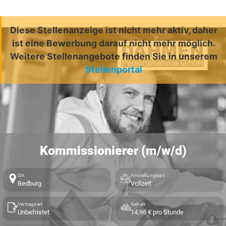
Diese Stellenanzeige ist nicht mehr aktiv, daher
ist eine Bewerbung darauf nicht mehr möglich.
Weitere Stellenangebote finden Sie in unserem
Stellenportal
Kommissionierer (m/w/d)
Ort
Anstellungsart
Bedburg
Vollzeit
Vertragsart
Gehalt
Unbefristet
14,96 € pro Stunde