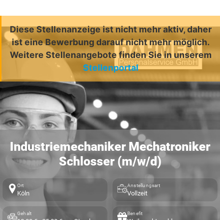
Diese Stellenanzeige ist nicht mehr aktiv, daher
ist eine Bewerbung darauf nicht mehr möglich.
Weitere Stellenangebote finden Sie in unserem
Stellenportal
Industriemechaniker Mechatroniker
Schlosser (m/w/d)
Ort
Anstellungsart
Köln
Vollzeit
Gehalt
Benefit