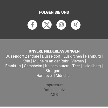
FOLGEN SIE UNS
UNSERE NIEDERLASSUNGEN
|
|
|
|
Düsseldorf Zentrale
Düsseldorf
Euskirchen
Hamburg
|
|
|
Köln
Mülheim an der Ruhr
Viersen
|
|
|
|
|
Frankfurt
Gernsheim
Kaiserslautern
Trier
Heidelberg
|
Stuttgart
|
Hannover
München
Impressum
Datenschutz
AGB