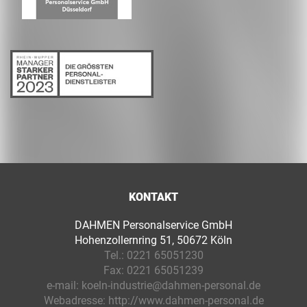
KONTAKT
DAHMEN Personalservice GmbH
Hohenzollernring 51, 50672 Köln
Tel.:
0221 65051230
Fax:
0221 65051239
e-mail:
koeln-industrie@dahmen-personal.de
Webadresse:
http://www.dahmen-personal.de