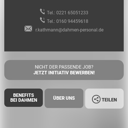
Tel.:
0221 65051233
Tel.:
0160 94459618
r.kathmann@dahmen-personal.de
NICHT DER PASSENDE JOB?
JETZT INITIATIV BEWERBEN!
BENEFITS
ÜBER UNS
TEILEN
BEI DAHMEN
Facebook