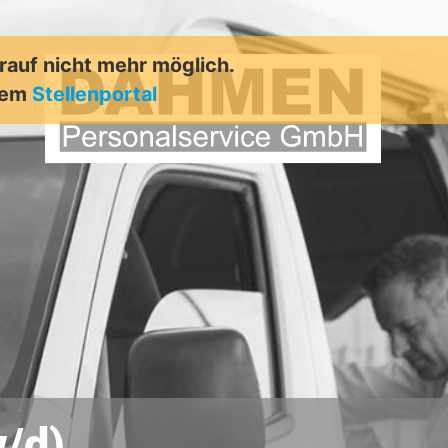
arauf nicht mehr möglich.
rem
Stellenportal
w/d)