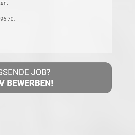
ten.
196 70
.
SSENDE JOB?
IV BEWERBEN!