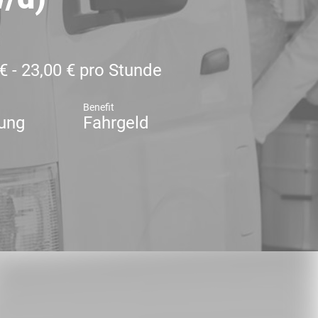
€ - 23,00 € pro Stunde
Benefit
dung
Fahrgeld