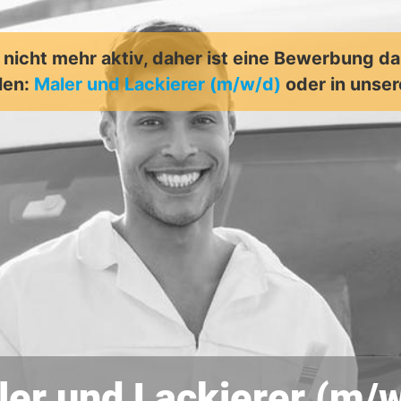
t nicht mehr aktiv, daher ist eine Bewerbung d
len:
Maler und Lackierer (m/w/d)
oder in unse
er und Lackierer (m/