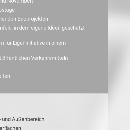
 und November)
ubstage
nenden Bauprojekten
feld, in dem eigene Ideen geschätzt
für Eigeninitiative in einem
t öffentlichen Verkehrsmitteln
eiten
- und Außenbereich
erflächen