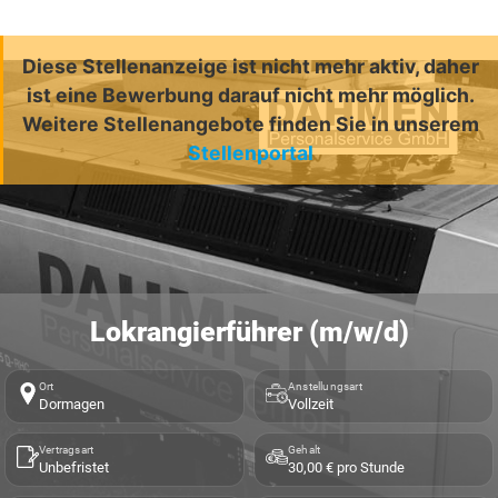
Diese Stellenanzeige ist nicht mehr aktiv, daher
ist eine Bewerbung darauf nicht mehr möglich.
Weitere Stellenangebote finden Sie in unserem
Stellenportal
Lokrangierführer (m/w/d)
Ort
Anstellungsart
Dormagen
Vollzeit
Vertragsart
Gehalt
Unbefristet
30,00 € pro Stunde