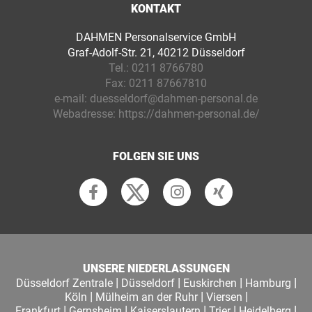
KONTAKT
DAHMEN Personalservice GmbH
Graf-Adolf-Str. 21, 40212 Düsseldorf
Tel.:
0211 8766780
Fax:
0211 87667810
e-mail:
duesseldorf@dahmen-personal.de
Webadresse:
https://dahmen-personal.de/
FOLGEN SIE UNS
UNSERE NIEDERLASSUNGEN
|
|
|
|
Düsseldorf Zentrale
Düsseldorf
Euskirchen
Hamburg
|
|
|
Köln
Mülheim an der Ruhr
Viersen
|
|
|
|
|
Frankfurt
Gernsheim
Kaiserslautern
Trier
Heidelberg