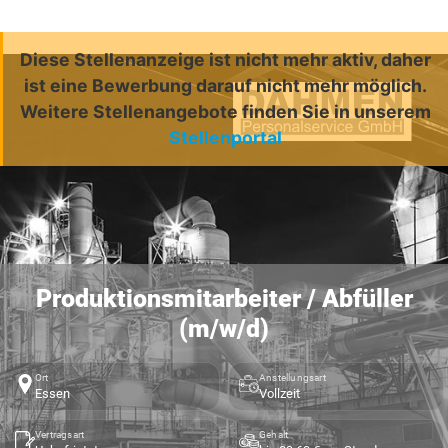
Diese Stellenanzeige ist nicht mehr aktiv, daher
ist eine Bewerbung darauf nicht mehr möglich.
Weitere Stellenangebote finden Sie in unserem
Stellenportal
Produktionsmitarbeiter / Abfüller
(m/w/d)
Ort
Anstellungsart
Essen
Vollzeit
Vertragsart
Gehalt