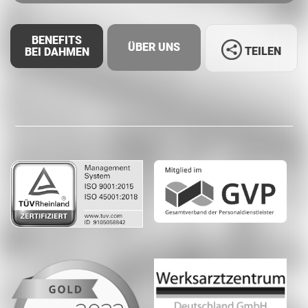
BENEFITS
ÜBER UNS
TEILEN
BEI DAHMEN
Facebook
LinkedIn
Whatsapp