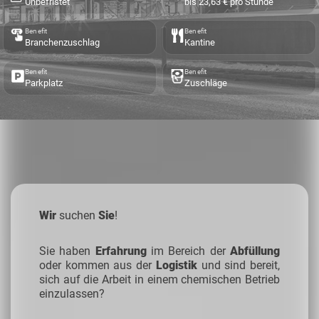
Unbefristet
bis 23,63 € pro Stunde
Benefit
Benefit
Branchenzuschlag
Kantine
Benefit
Benefit
Parkplatz
Zuschläge
Wir
suchen
Sie
!
Sie haben
Erfahrung
im Bereich der
Abfüllung
oder kommen aus der
Logistik
und sind bereit,
sich auf die Arbeit in einem chemischen Betrieb
einzulassen?