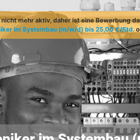
t nicht mehr aktiv, daher ist eine Bewerbung d
niker im Systembau (m/w/d) bis 25,00 €/Std.
o
oniker im Systembau 