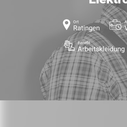
Ort
A
Ratingen
Benefit
Arbeitskleidung