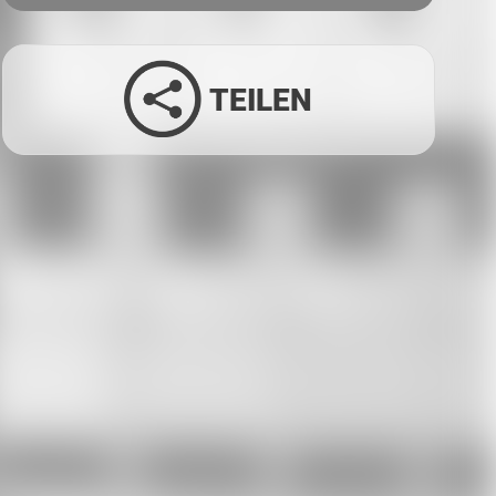
TEILEN
Facebook
Twitter
LinkedIn
Xing
Whatsapp
E-Mail