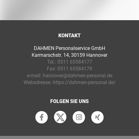
KONTAKT
DAHMEN Personalservice GmbH
Karmarschstr. 14, 30159 Hannover
Tel.:
0511 65584177
Fax:
0511 65584179
e-mail:
hannover@dahmen-personal.de
Webadresse:
https://dahmen-personal.de/
FOLGEN SIE UNS