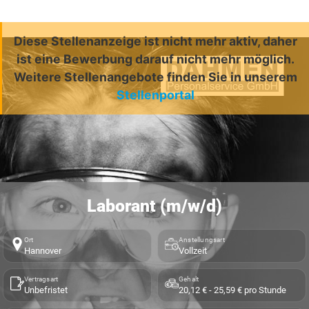
Diese Stellenanzeige ist nicht mehr aktiv, daher
ist eine Bewerbung darauf nicht mehr möglich.
Weitere Stellenangebote finden Sie in unserem
Stellenportal
Laborant (m/w/d)
Ort
Anstellungsart
Hannover
Vollzeit
Vertragsart
Gehalt
Unbefristet
20,12 € - 25,59 € pro Stunde