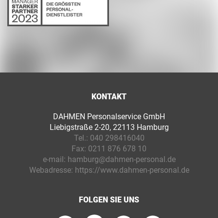
KONTAKT
DAHMEN Personalservice GmbH
Liebigstraße 2-20, 22113 Hamburg
Tel.:
040 298416040
Fax:
0211 876 678 10
e-mail:
hamburg@dahmen-personal.de
Webadresse:
https://www.dahmen-personal.de
FOLGEN SIE UNS