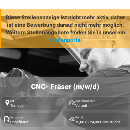
Diese Stellenanzeige ist nicht mehr aktiv, daher
ist eine Bewerbung darauf nicht mehr möglich.
Weitere Stellenangebote finden Sie in unserem
Stellenportal
CNC- Fräser (m/w/d)
Ort
Anstellungsart
Tornesch
Vollzeit
Vertragsart
Gehalt
Unbefristet
19,00 € - 24,00 € pro Stunde