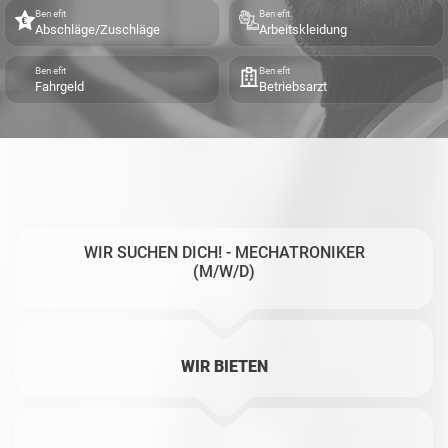
Benefit
Benefit
Abschläge/Zuschläge
Arbeitskleidung
Benefit
Benefit
Fahrgeld
Betriebsarzt
WIR SUCHEN DICH! - MECHATRONIKER
(M/W/D)
WIR BIETEN