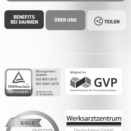
BENEFITS
ÜBER UNS
TEILEN
BEI DAHMEN
Facebook
LinkedIn
Whatsapp