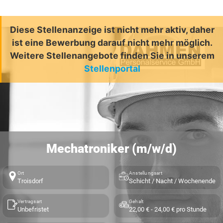
Diese Stellenanzeige ist nicht mehr aktiv, daher
ist eine Bewerbung darauf nicht mehr möglich.
Weitere Stellenangebote finden Sie in unserem
Stellenportal
Mechatroniker (m/w/d)
Ort
Anstellungsart
Troisdorf
Schicht / Nacht / Wochenende
Vertragsart
Gehalt
Unbefristet
22,00 € - 24,00 € pro Stunde