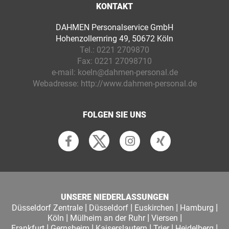
KONTAKT
DAHMEN Personalservice GmbH
Hohenzollernring 49, 50672 Köln
Tel.:
0221 2709870
Fax:
0221 27098710
e-mail:
koeln@dahmen-personal.de
Webadresse:
http://www.dahmen-personal.de
FOLGEN SIE UNS
UNSERE NIEDERLASSUNGEN
|
|
|
|
Düsseldorf Zentrale
Düsseldorf
Euskirchen
Hamburg
|
|
|
Köln
Mülheim an der Ruhr
Viersen
|
|
|
|
|
Frankfurt
Gernsheim
Kaiserslautern
Trier
Heidelberg