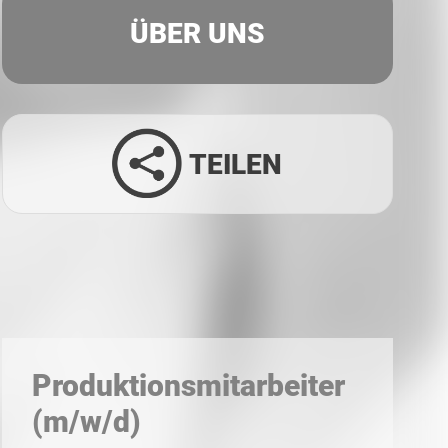
ÜBER UNS
TEILEN
Facebook
Twitter
LinkedIn
Xing
Whatsapp
E-Mail
Produktionsmitarbeiter
(m/w/d)