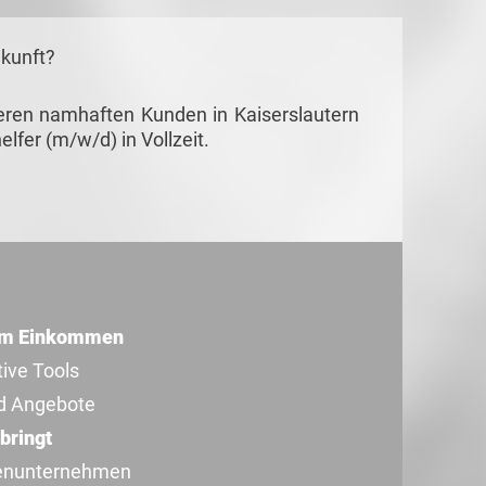
ukunft?
seren namhaften Kunden in Kaiserslautern
lfer (m/w/d) in Vollzeit.
rem Einkommen
ive Tools
d Angebote
bringt
denunternehmen