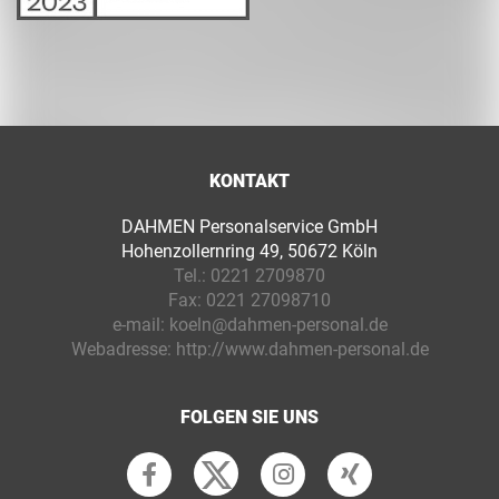
KONTAKT
DAHMEN Personalservice GmbH
Hohenzollernring 49, 50672 Köln
Tel.:
0221 2709870
Fax:
0221 27098710
e-mail:
koeln@dahmen-personal.de
Webadresse:
http://www.dahmen-personal.de
FOLGEN SIE UNS