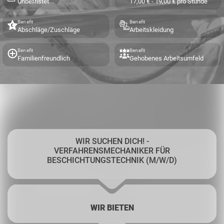
Unbefristet
17,00 € - 19,00 € pro Stunde
Benefit
Benefit
Abschläge/Zuschläge
Arbeitskleidung
Benefit
Benefit
Familienfreundlich
Gehobenes Arbeitsumfeld
WIR SUCHEN DICH! -
VERFAHRENSMECHANIKER FÜR
BESCHICHTUNGSTECHNIK (M/W/D)
WIR BIETEN