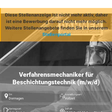
Diese Stellenanzeige ist nicht mehr aktiv, daher
ist eine Bewerbung darauf nicht mehr möglich.
Weitere Stellenangebote finden Sie in unserem
Stellenportal
Verfahrensmechaniker für
Beschichtungstechnik (m/w/d)
Ort
Anstellungsart
Dormagen
Vollzeit
Vertragsart
Gehalt