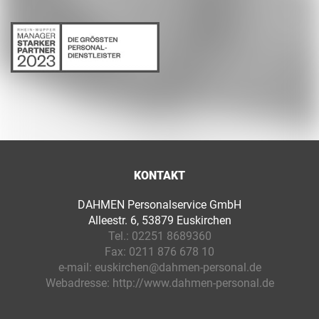
KONTAKT
DAHMEN Personalservice GmbH
Alleestr. 6, 53879 Euskirchen
Tel.:
02251 8689360
Fax:
0211 876 678 10
e-mail:
euskirchen@dahmen-personal.de
Webadresse:
http://www.dahmen-personal.de