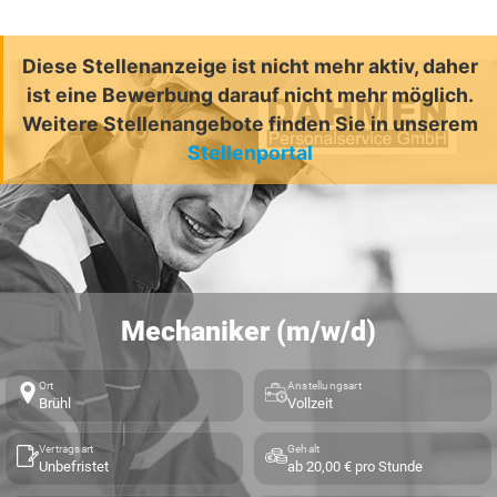
Diese Stellenanzeige ist nicht mehr aktiv, daher
ist eine Bewerbung darauf nicht mehr möglich.
Weitere Stellenangebote finden Sie in unserem
Stellenportal
Mechaniker (m/w/d)
Ort
Anstellungsart
Brühl
Vollzeit
Vertragsart
Gehalt
Unbefristet
ab 20,00 € pro Stunde