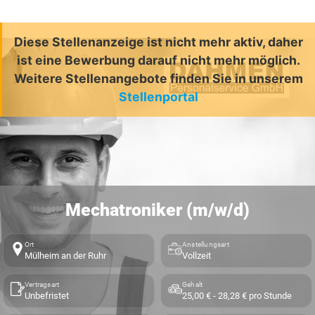
Diese Stellenanzeige ist nicht mehr aktiv, daher
ist eine Bewerbung darauf nicht mehr möglich.
Weitere Stellenangebote finden Sie in unserem
Stellenportal
Mechatroniker (m/w/d)
Ort
Anstellungsart
Mülheim an der Ruhr
Vollzeit
Vertragsart
Gehalt
Unbefristet
25,00 € - 28,28 € pro Stunde