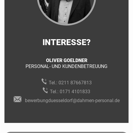
INTERESSE?
OLIVER GOELDNER
PERSONAL- UND KUNDENBETREUUNG
Tel.:
0211 87667813
Tel.:
0171 4101833
bewerbungduesseldorf@dahmen-personal.de