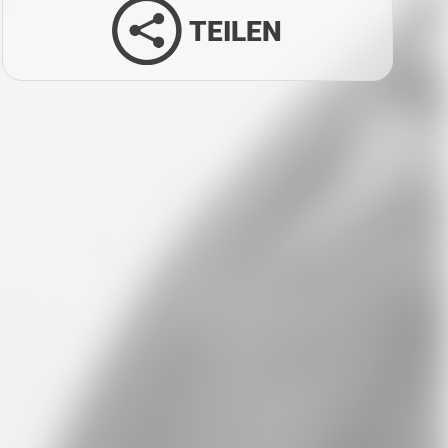
TEILEN
Facebook
Twitter
LinkedIn
Xing
Whatsapp
E-Mail