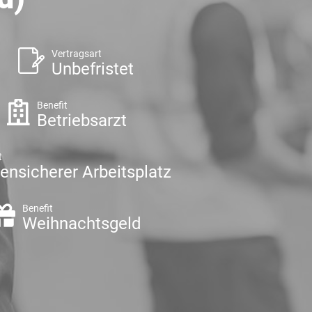
Vertragsart
Unbefristet
Benefit
Betriebsarzt
t
sensicherer Arbeitsplatz
Benefit
Weihnachtsgeld