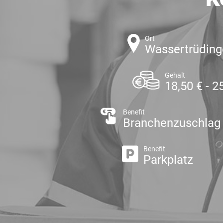
Ort
Wassertrüdin
Gehalt
18,50 € - 2
Benefit
Branchenzuschlag
Benefit
Parkplatz