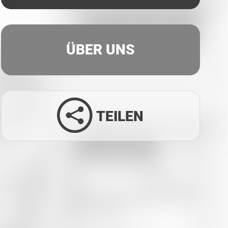
ÜBER UNS
TEILEN
Facebook
Twitter
LinkedIn
Xing
Whatsapp
E-Mail