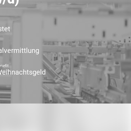
stet
lvermittlung
nefit
eihnachtsgeld