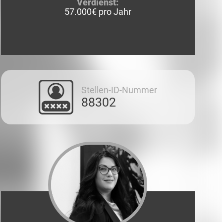
Verdienst:
57.000€ pro Jahr
Stellen-ID-Nummer
88302