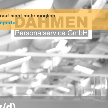
arauf nicht mehr möglich.
enportal
/d)