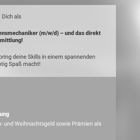
 Dich als
ensmechaniker (m/w/d) – und das direkt
rmittlung!
bring deine Skills in einem spannenden
chtig Spaß macht!
tlung
bs- und Weihnachtsgeld sowie Prämien als