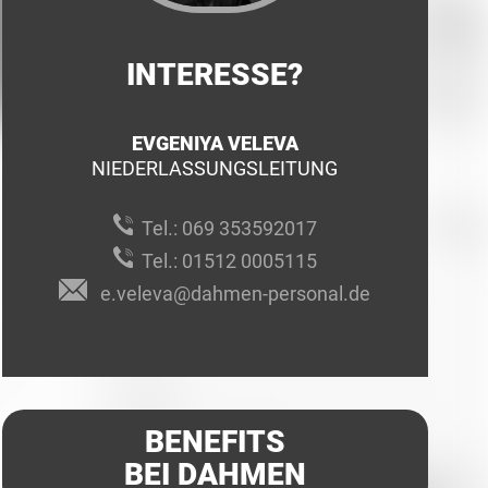
INTERESSE?
EVGENIYA VELEVA
NIEDERLASSUNGSLEITUNG
Tel.:
069 353592017
Tel.:
01512 0005115
e.veleva@dahmen-personal.de
BENEFITS
BEI DAHMEN